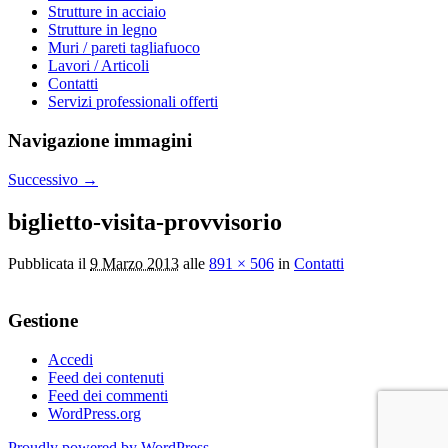
Strutture in acciaio
Strutture in legno
Muri / pareti tagliafuoco
Lavori / Articoli
Contatti
Servizi professionali offerti
Navigazione immagini
Successivo →
biglietto-visita-provvisorio
Pubblicata il
9 Marzo 2013
alle
891 × 506
in
Contatti
Gestione
Accedi
Feed dei contenuti
Feed dei commenti
WordPress.org
Proudly powered by WordPress