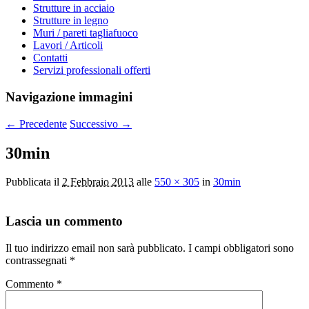
Strutture in acciaio
Strutture in legno
Muri / pareti tagliafuoco
Lavori / Articoli
Contatti
Servizi professionali offerti
Navigazione immagini
← Precedente
Successivo →
30min
Pubblicata il
2 Febbraio 2013
alle
550 × 305
in
30min
Lascia un commento
Il tuo indirizzo email non sarà pubblicato.
I campi obbligatori sono
contrassegnati
*
Commento
*