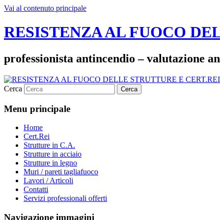
Vai al contenuto principale
RESISTENZA AL FUOCO DEL
professionista antincendio – valutazione an
Cerca
Menu principale
Home
Cert.Rei
Strutture in C.A.
Strutture in acciaio
Strutture in legno
Muri / pareti tagliafuoco
Lavori / Articoli
Contatti
Servizi professionali offerti
Navigazione immagini