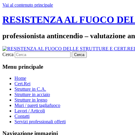
Vai al contenuto principale
RESISTENZA AL FUOCO DEL
professionista antincendio – valutazione an
Cerca
Menu principale
Home
Cert.Rei
Strutture in C.A.
Strutture in acciaio
Strutture in legno
Muri / pareti tagliafuoco
Lavori / Articoli
Contatti
Servizi professionali offerti
Navigazione immagini